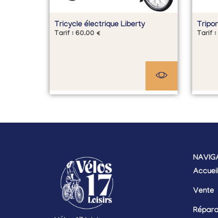
Tricycle électrique Liberty
Tripo
Tarif :
60.00
€
Tarif :
NAVIG
Accuei
Vente
Répara