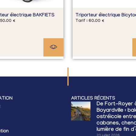
rteur électrique BAKFIETS
Triporteur électrique Bicyto
50.00
€
Tarif :
60.00
€
ATION
ARTICLES RÉCENTS
De Fort-Royer 
l
Boyardville : ba
ostréicole entr
cabanes, chena
lumière de fin d
tion
20 juillet 2026