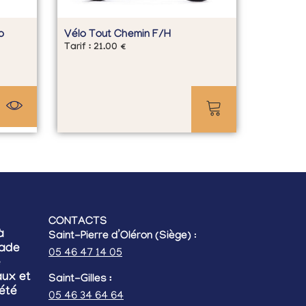
o
Vélo Tout Chemin F/H
Tarif :
21.00
€
CONTACTS
à
Saint-Pierre d’Oléron (Siège)
:
lade
05 46 47 14 05
e
ux et
Saint-Gilles :
’été
05 46 34 64 64