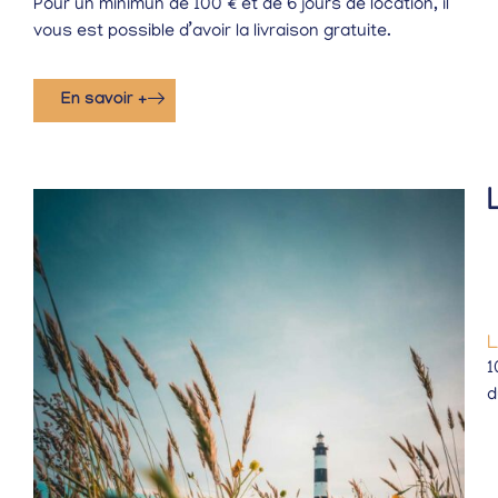
Pour un minimun de 100 € et de 6 jours de location, il
vous est possible d’avoir la livraison gratuite.
En savoir +
1
d