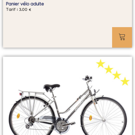
Panier vélo adulte
Tarif :
3.00
€