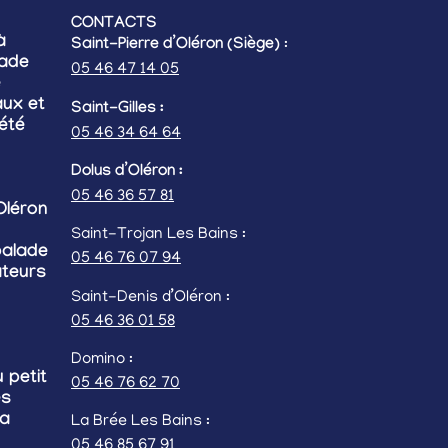
CONTACTS
à
Saint-Pierre d’Oléron (Siège)
:
lade
05 46 47 14 05
e
ux et
Saint-Gilles :
’été
05 46 34 64 64
Dolus d’Oléron :
05 46 36 57 81
Oléron
Saint-Trojan Les Bains :
balade
05 46 76 07 94
ateurs
Saint-Denis d’Oléron :
05 46 36 01 58
Domino :
 petit
05 46 76 62 70
es
la
La Brée Les Bains :
05 46 85 67 91