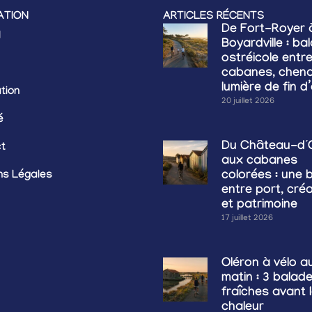
ATION
ARTICLES RÉCENTS
De Fort-Royer 
l
Boyardville : ba
ostréicole entr
cabanes, chena
lumière de fin d
tion
20 juillet 2026
é
Du Château-d’
t
aux cabanes
ns Légales
colorées : une 
entre port, cré
et patrimoine
17 juillet 2026
Oléron à vélo au
matin : 3 balad
fraîches avant 
chaleur