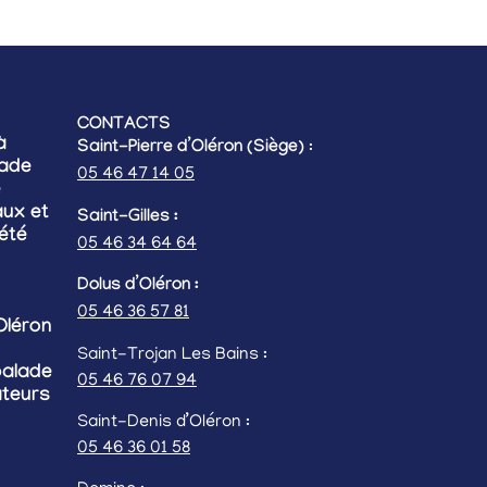
CONTACTS
à
Saint-Pierre d’Oléron (Siège)
:
lade
05 46 47 14 05
e
ux et
Saint-Gilles :
’été
05 46 34 64 64
Dolus d’Oléron :
05 46 36 57 81
Oléron
Saint-Trojan Les Bains :
balade
05 46 76 07 94
ateurs
Saint-Denis d’Oléron :
05 46 36 01 58