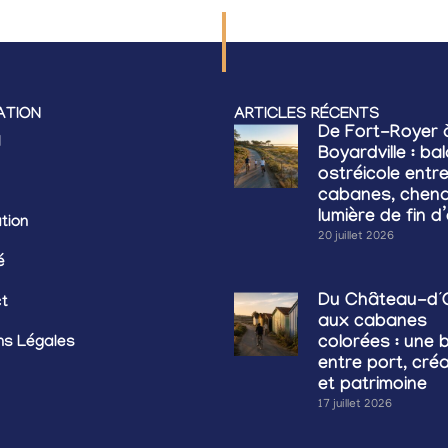
ATION
ARTICLES RÉCENTS
De Fort-Royer 
l
Boyardville : ba
ostréicole entr
cabanes, chena
lumière de fin d
tion
20 juillet 2026
é
Du Château-d’
t
aux cabanes
ns Légales
colorées : une 
entre port, cré
et patrimoine
17 juillet 2026