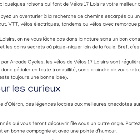
ci quelques raisons qui font de Vélos 17 Loisirs votre meilleur a
oyez un aventurier à la recherche de chemins escarpés ou un a
s faut. VTT, vélos électriques, tandems ou vélos avec remorque p
Loisirs, on ne vous lâche pas dans la nature sans un bon consei
t les coins secrets où pique-niquer loin de la foule. Bref, c’
 par Arcade Cycles, les vélos de Vélos 17 Loisirs sont réguli
 donc pédaler en toute tranquillité, sans craindre de vous retr
este toujours une bonne idée).
r les curieux
’île d’Oléron, des légendes locales aux meilleures anecdotes sur
onnés qui vous feront découvrir l’île sous un autre angle. Parte
tout en bonne compagnie et avec une pointe d’humour.