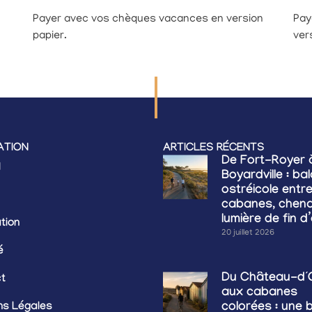
Payer avec vos chèques vacances en version
Pay
papier.
ver
ATION
ARTICLES RÉCENTS
De Fort-Royer 
l
Boyardville : ba
ostréicole entr
cabanes, chena
lumière de fin d
tion
20 juillet 2026
é
Du Château-d’
t
aux cabanes
ns Légales
colorées : une 