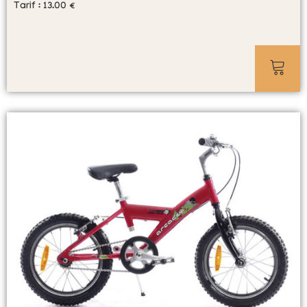
Tarif :
13.00
€