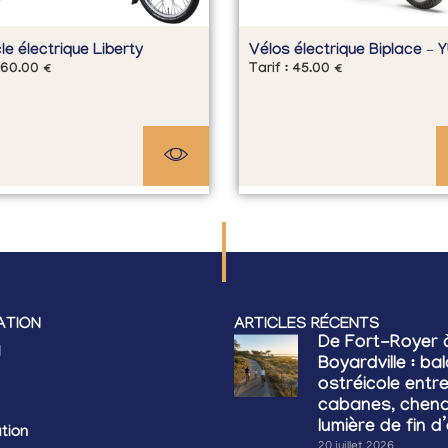
le électrique Liberty
Vélos électrique Biplace – 
60.00
€
Tarif :
45.00
€
ATION
ARTICLES RÉCENTS
De Fort-Royer 
l
Boyardville : ba
ostréicole entr
cabanes, chena
lumière de fin d
tion
20 juillet 2026