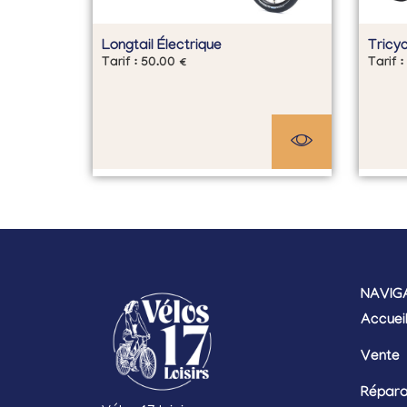
Longtail Électrique
Tricyc
Tarif :
50.00
€
Tarif :
NAVIG
Accuei
Vente
Répara