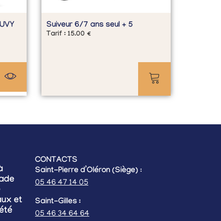
YUVY
Suiveur 6/7 ans seul + 5
Tarif :
15.00
€
CONTACTS
à
Saint-Pierre d’Oléron (Siège)
:
lade
05 46 47 14 05
e
ux et
Saint-Gilles :
’été
05 46 34 64 64