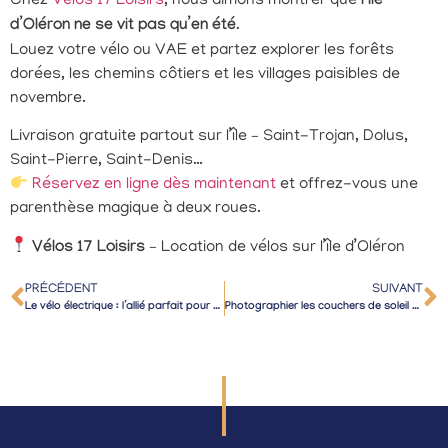
Chez
Vélos 17 Loisirs
, nous aimons montrer que
l’île
d’Oléron ne se vit pas qu’en été
.
Louez votre vélo ou VAE et partez explorer les forêts
dorées, les chemins côtiers et les villages paisibles de
novembre.
Livraison gratuite partout sur l’île – Saint-Trojan, Dolus,
Saint-Pierre, Saint-Denis…
Réservez en ligne dès maintenant
et offrez-vous une
parenthèse magique à deux roues.
Vélos 17 Loisirs
– Location de vélos sur l’île d’Oléron
PRÉCÉDENT
SUIVANT
Le vélo électrique : l’allié parfait pour explorer Oléron sans effort
Photographier les couchers de soleil d’hiver à vélo : nos meilleurs spots