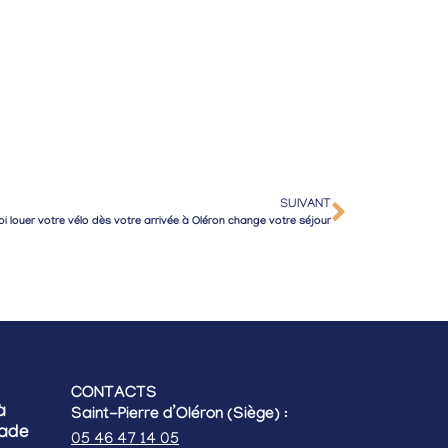
SUIVANT
i louer votre vélo dès votre arrivée à Oléron change votre séjour
CONTACTS
à
Saint-Pierre d’Oléron (Siège)
:
lade
05 46 47 14 05