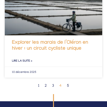
Explorer les marais de l’Oléron en
hiver : un circuit cycliste unique
LIRE LA SUITE »
10 décembre 2025
1
2
3
4
5